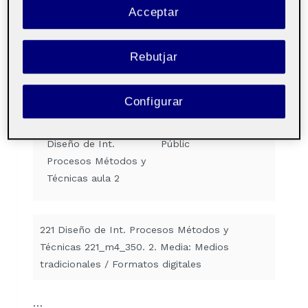
Acceptar
NO CATEGORITZAT
|
DISSENY D'INTERACCIÓ
|
MÀSTER DIUX
Diari ARA, suport web:
Rebutjar
Wireframe
Configurar
Per
Víctor del Pino Egea
16 novembre, 2022
Diseño de Int.
Públic
Procesos Métodos y
Técnicas aula 2
221 Diseño de Int. Procesos Métodos y
Técnicas 221_m4_350. 2. Media: Medios
tradicionales / Formatos digitales
…