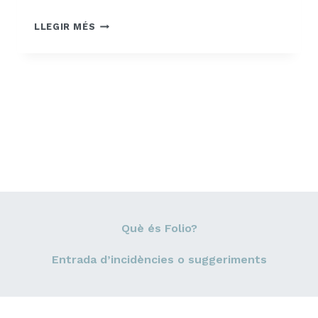
DIARI
LLEGIR MÉS
ARA,
SUPORT
WEB:
WIREFRAME
Què és Folio?
Entrada d’incidències o suggeriments