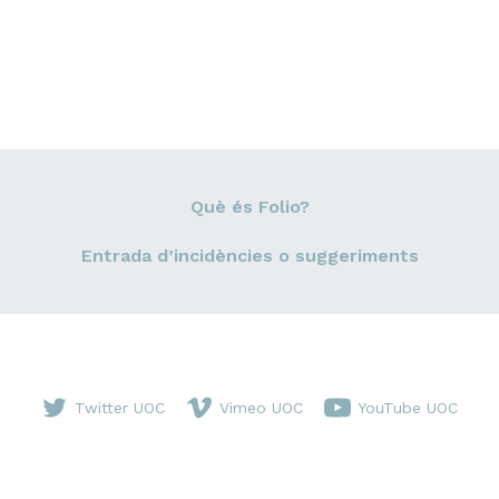
Què és Folio?
Entrada d’incidències o suggeriments
Twitter UOC
Vimeo UOC
YouTube UOC