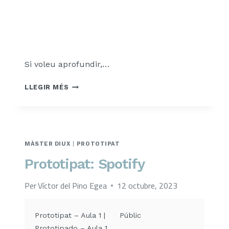
Si voleu aprofundir,…
REPTE
LLEGIR MÉS
3
–
DCU
EN
OBJECTES
MÀSTER DIUX
|
PROTOTIPAT
FÍSICS
Prototipat: Spotify
Per
Víctor del Pino Egea
12 octubre, 2023
Prototipat – Aula 1 |
Públic
Prototipado – Aula 1