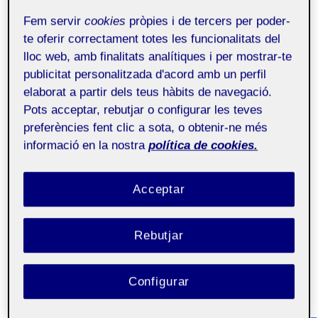
MÀSTER DIUX
|
PROTOTIPAT
Fem servir
cookies
pròpies i de tercers per poder-
Prototipat Repte 4: Spotify
te oferir correctament totes les funcionalitats del
lloc web, amb finalitats analítiques i per mostrar-te
Reserves
publicitat personalitzada d'acord amb un perfil
Per
Víctor del Pino Egea
15 gener, 2024
elaborat a partir dels teus hàbits de navegació.
Pots acceptar, rebutjar o configurar les teves
preferències fent clic a sota, o obtenir-ne més
Públic
informació en la nostra
política de cookies.
Us vinc a presentar Spotify Reserves.
Acceptar
Amb Spotify Reserves la gent d’Spotify
podrem organizar-nos millor el dia a dia,
Rebutjar
sent assistents o anfitrions de les noves
sales, afiançant el nostre vincle i millorant el
flux de treball.
Configurar
Prototip: