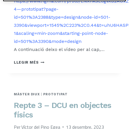
https://www.figma.com/proto/ENXnkSLogvXB2AUxZf
4—prototipat?page-
id=501%3A2388&type=design&node-id=501-
3390&viewport=1545%2C223%2C0.44&t=uhU6HASP
1&scaling=min-zoom&starting-point-node-
id=501%3A3390&mode=design
A continuació deixo el vídeo per al cap,…
PROTOTIPAT
LLEGIR MÉS
REPTE
4:
SPOTIFY
RESERVES
MÀSTER DIUX
|
PROTOTIPAT
Repte 3 – DCU en objectes
físics
Per
Víctor del Pino Egea
13 desembre, 2023