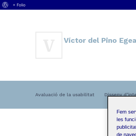
Quant
+ Folio
Vés
al
al
WordPress
contingut
Víctor del Pino Ege
Màster DIUX
Avaluació de la usabilitat
Disseny d’int
Fem ser
les funci
publicit
de naveg