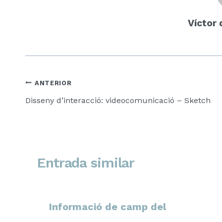
Víctor 
Navegació
ANTERIOR
d'entrades
Disseny d’interacció: videocomunicació – Sketch
Entrada similar
Informació de camp del