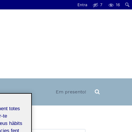
Entra
7
16
Em presento!
ment totes
r-te
teus hàbits
cies fent