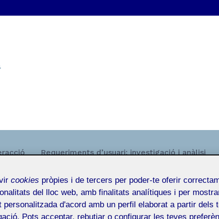
a
eracció
Requeriments d’usuari: investigació i anàlisi
vir
cookies
pròpies i de tercers per poder-te oferir correcta
onalitats del lloc web, amb finalitats analítiques i per mostra
at personalitzada d'acord amb un perfil elaborat a partir dels 
ació. Pots acceptar, rebutjar o configurar les teves preferèn