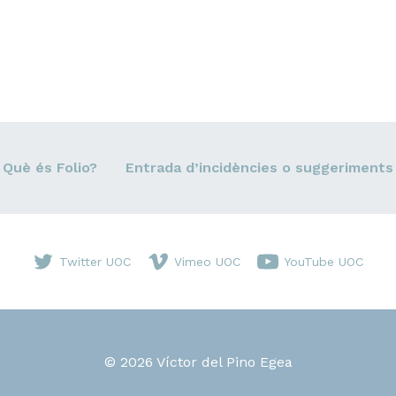
Què és Folio?
Entrada d’incidències o suggeriments
Twitter UOC
Vimeo UOC
YouTube UOC
© 2026 Víctor del Pino Egea