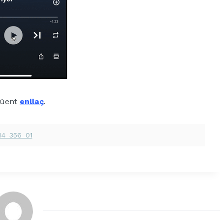
egüent
enllaç
.
_M4_356_01