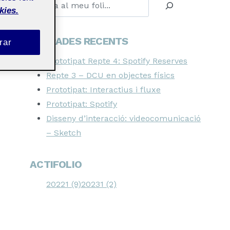
Cerca
kies.
ENTRADES RECENTS
rar
Prototipat Repte 4: Spotify Reserves
Repte 3 – DCU en objectes físics
Prototipat: Interactius i fluxe
Prototipat: Spotify
Disseny d’interacció: videocomunicació
– Sketch
ACTIFOLIO
20221 (9)
20231 (2)