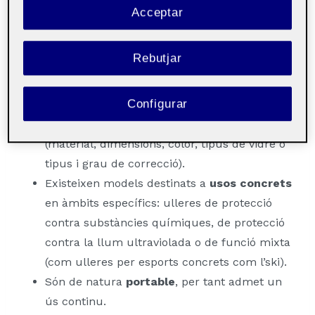
De
fàcil instal·lació
: es posen per sobre de
Acceptar
les orelles i s’arrepengen al pont del nas.
Es poden
ajustar
mecànicament segons la
Rebutjar
forma de la cara i la diferència d’alçada dels
punts d’agafament.
Configurar
Cada usuari pot tindre
més d’una
,
casdascuna amb especificacions diferents
(material, dimensions, color, tipus de vidre o
tipus i grau de correcció).
Existeixen models destinats a
usos concrets
en àmbits específics: ulleres de protecció
contra substàncies químiques, de protecció
contra la llum ultraviolada o de funció mixta
(com ulleres per esports concrets com l’ski).
Són de natura
portable
, per tant admet un
ús continu.