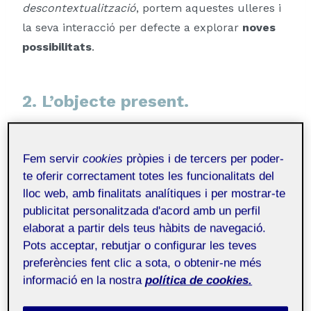
descontextualització
, portem aquestes ulleres i
la seva interacció per defecte a explorar
noves
possibilitats
.
2. L’objecte present.
Les ulleres són un objecte d’ús quotidià que té
dues cares diferenciables: la
mèdica
i l’
estètica
.
Fem servir
cookies
pròpies i de tercers per poder-
te oferir correctament totes les funcionalitats del
Aquestes dues concepcions són més pròpies
lloc web, amb finalitats analítiques i per mostrar-te
d’un article de roba o accessori que no pas d’una
publicitat personalitzada d'acord amb un perfil
pròtesi, i això té molt a veure a les actuals
elaborat a partir dels teus hàbits de navegació.
alternatives al
wereable
(com ara les lents de
Pots acceptar, rebutjar o configurar les teves
contacte o les intervencions quirúrgiques). Les
preferències fent clic a sota, o obtenir-ne més
seves característiques són les següents:
informació en la nostra
política de cookies.