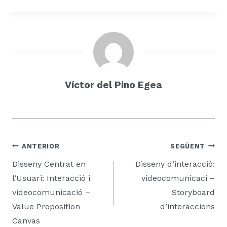
Víctor del Pino Egea
Navegació
ANTERIOR
SEGÜENT
d'entrades
Disseny Centrat en
Disseny d’interacció:
l’Usuari: Interacció i
videocomunicaci –
videocomunicació –
Storyboard
Value Proposition
d’interaccions
Canvas