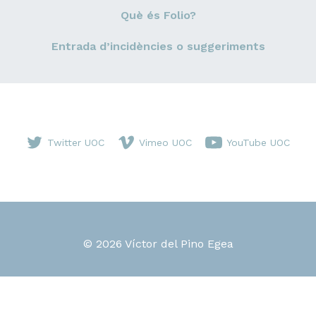
Què és Folio?
Entrada d’incidències o suggeriments
Twitter UOC
Vimeo UOC
YouTube UOC
© 2026 Víctor del Pino Egea
Aquest és un espai de treball personal d'un/a