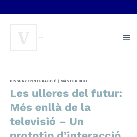
Vés
al
contingut
Víctor del Pino Egea
Màster DIUX
DISSENY D'INTERACCIÓ
|
MÀSTER DIUX
Les ulleres del futur:
Més enllà de la
televisió – Un
prototip d’interacció